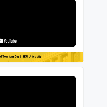
d Tourism Day || SKU Univesity