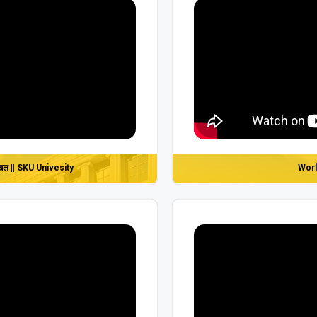
व श्रृंखल || SKU Univesity
Worl