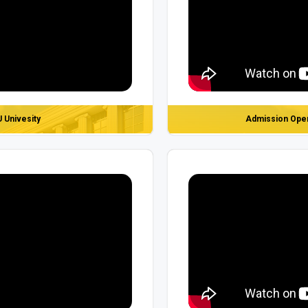
U Univesity
Admission Open 