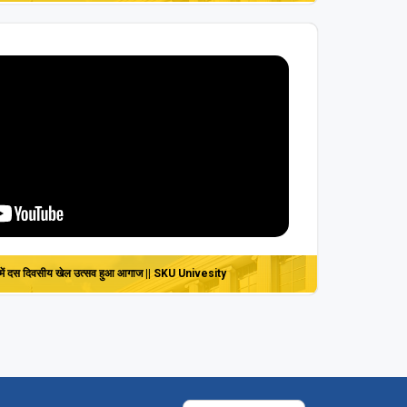
ालय में दस दिवसीय खेल उत्‍सव हुआ आगाज || SKU Univesity