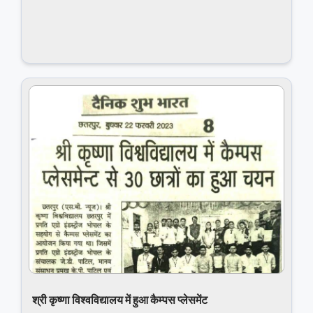
श्री कृष्‍णा विश्‍वविद्यालय में हुआ कैम्पस प्लेसमेंट