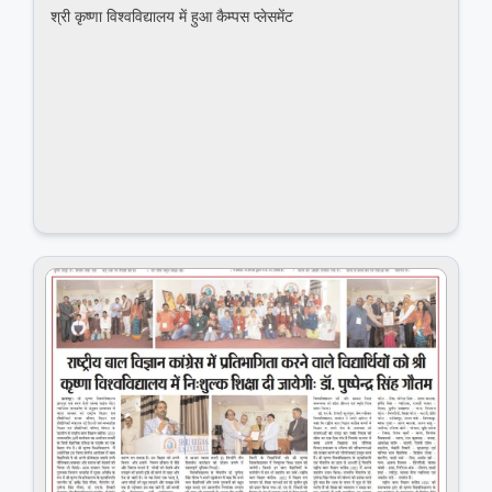
श्री कृष्‍णा विश्‍वविद्यालय में हुआ कैम्पस प्लेसमेंट